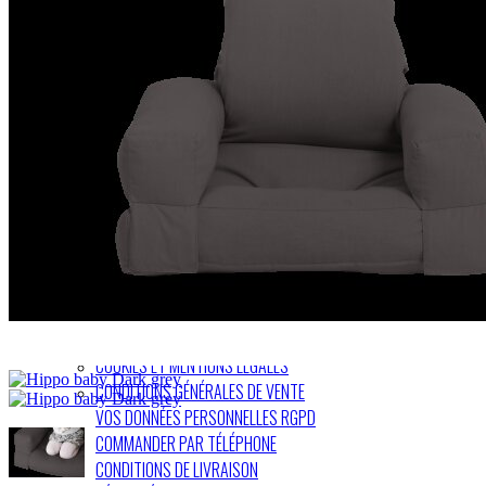
BIENVENUE SUR LE SITE DE FUTON AZUR
Spécialiste de la vente en ligne de futons, de literie et de
canapés convertibles depuis 1999.Chez Futon Azur, bien
dormir est aussi synonyme d’esthétique. Ainsi la gamme
Futon Azur, avec ses lignes sobres et contemporaines, s'adapte
à tous les intérieurs et leur ajoute une note "très tendance" tout
en respectant votre budget. Large gamme de prix : du
discount au haut de gamme
COOKIES ET MENTIONS LÉGALES
CONDITIONS GÉNÉRALES DE VENTE
VOS DONNÉES PERSONNELLES RGPD
COMMANDER PAR TÉLÉPHONE
CONDITIONS DE LIVRAISON