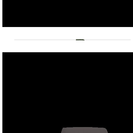
FUTONS DE VOYAGE
TATAMIS
MOBILIER
ACCESSOIRES
VIDÉOS
INSTRUCTIONS DE MONTAGE
SOCIÉTÉ