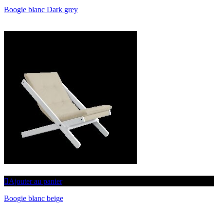
Boogie blanc Dark grey
Ajouter au panier
Boogie blanc beige