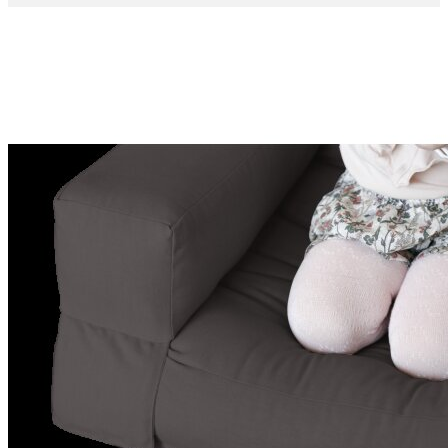
Politique des cookies ?
J'accepte les Cookies
0
Mon panier
0
Articles
-
0,00 €
Aucun produit
A déterminer
Livraison
0,00 €
Total
Payer
More products »
LITS
CANAPÉS-LITS
MÉRIDIENNES