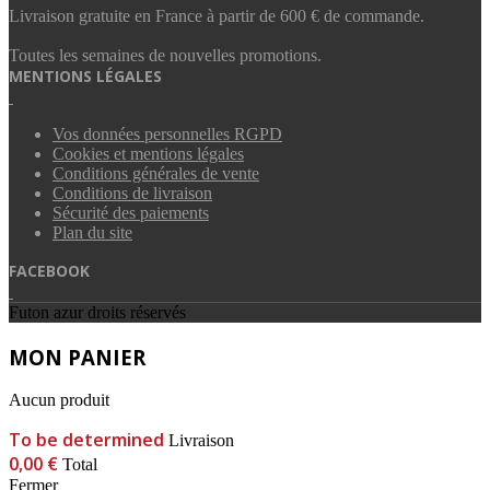
Livraison gratuite en France à partir de 600 € de commande.
Toutes les semaines de nouvelles promotions.
MENTIONS LÉGALES
Vos données personnelles RGPD
Cookies et mentions légales
Conditions générales de vente
Conditions de livraison
Sécurité des paiements
Plan du site
FACEBOOK
Futon azur droits réservés
MON PANIER
Aucun produit
To be determined
Livraison
0,00 €
Total
Fermer