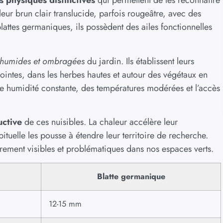
s physiques distinctives
qui permettent de les reconnaître
eur brun clair translucide, parfois rougeâtre, avec des
attes germaniques, ils possèdent des ailes fonctionnelles
 humides et ombragées
du jardin. Ils établissent leurs
jointes, dans les herbes hautes et autour des végétaux en
e humidité constante, des températures modérées et l’accès
uctive
de ces nuisibles. La chaleur accélère leur
ituelle les pousse à étendre leur territoire de recherche.
ièrement visibles et problématiques dans nos espaces verts.
Blatte germanique
12-15 mm