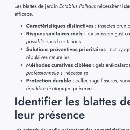
Les blattes de jardin
Ectobius Pallidus
nécessitent
ide
efficace.
Caractéristiques distinctives
: insectes brun 
Risques sanitaires réels
: transmission gastro-
possible
dans habitations
Solutions préventives prioritaires
: nettoyag
répulsives naturelles
Méthodes curatives ciblées
: gels anti-cafar
professionnelle
si nécessaire
Protection durable
: calfeutrage fissures, surv
équilibre écologique
préservé
Identifier les blattes 
leur présence