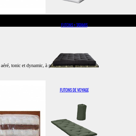
FUTONS + TATAMIS
éré, tonic et dynamic, à poser sur tatamis ou lattes
FUTONS DE VOYAGE