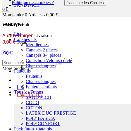
Politique des cookies ?
J'accepte les Cookies
SANDWICH
0
Mon panier
0
Articles
-
0,00 €
SANDWICH
Aucun produit
Lits
A déterminer
Livraison
Canapés-lits
0,00 €
Total
Méridiennes
Canapés 2 places
Payer
Canapés 3/4 places
Collection Velours côtelé
Chaises longues
More products »
Fauteuils
Fauteuils
Chaises longues
LITS
Fauteuils enfants
Tous les Futons
CANAPÉS-LITS
SANDWICH
COCO
COTON
LATEX DUO PRESTIGE
POLYBASICA
POLYCONFORT
Pack futon + tatamis