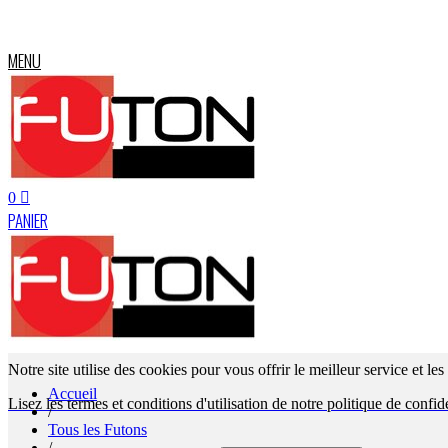
MENU
0
PANIER
Notre site utilise des cookies pour vous offrir le meilleur service et le
Accueil
Lisez les termes et conditions d'utilisation de notre politique de confide
/
Tous les Futons
/