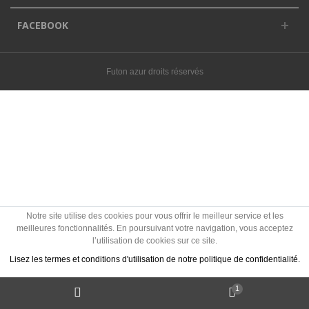
FACEBOOK
Futon azur droits réservés
Notre site utilise des cookies pour vous offrir le meilleur service et les
meilleures fonctionnalités. En poursuivant votre navigation, vous acceptez
l’utilisation de cookies sur ce site.
Lisez les termes et conditions d'utilisation de notre politique de confidentialité.
1
J'accepte les Cookies
Politique des cookies ?