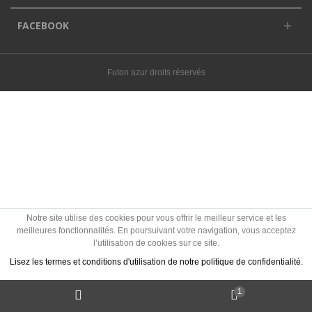
FACEBOOK
Futon azur droits réservés
Notre site utilise des cookies pour vous offrir le meilleur service et les
meilleures fonctionnalités. En poursuivant votre navigation, vous acceptez
l’utilisation de cookies sur ce site.
Lisez les termes et conditions d'utilisation de notre politique de confidentialité.
1
J'accepte les Cookies
Politique des cookies ?