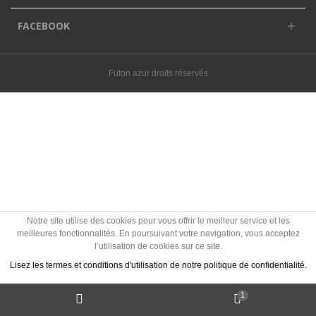
FACEBOOK
Futon azur droits réservés
Notre site utilise des cookies pour vous offrir le meilleur service et les
meilleures fonctionnalités. En poursuivant votre navigation, vous acceptez
l’utilisation de cookies sur ce site.
Lisez les termes et conditions d'utilisation de notre politique de confidentialité.
1
J'accepte les Cookies
Politique des cookies ?