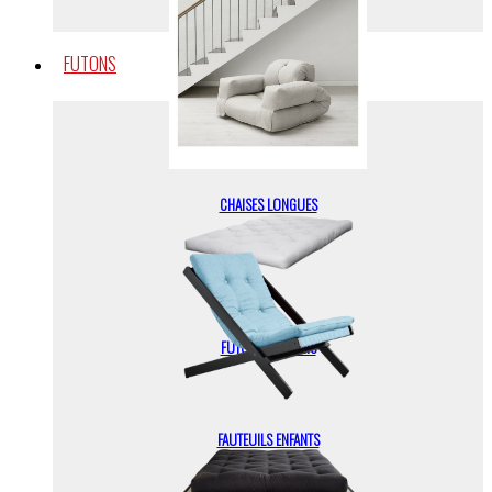
FUTONS
FUTONS
CHAISES LONGUES
FUTONS + TATAMIS
FAUTEUILS ENFANTS