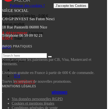
Politique des cookies ?
J'accepte les Cookies
SIÈGE SOCIAL
0
Mon panier
0
Articles
-
0,00 €
C/0 GP INVEST Sas Futon Nesci
Aucun produit
18 Rue Pastorelli 06000 Nice
A déterminer
Livraison
Téléphone
06 59 09 92 21‬
0,00 €
Total
INFOS PRATIQUES
Payer
Nous acceptons les paiements par CB, Visa, Mastercard et
More products »
virements.
Livraison gratuite en France à partir de 600 € de commande.
LITS
CANAPÉS-LITS
Toutes les semaines de nouvelles promotions.
MENTIONS LÉGALES
MÉRIDIENNES
Vos données personnelles RGPD
Cookies et mentions légales
Conditions générales de vente