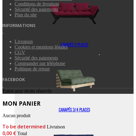
Conditions de livraison
Sécurité des paiements
Plan du site
INFORMATIONS
Livraison
CANAPÉS 2 PLACES
Cookies et mentions légales
CGV
Sécurité des paiements
Commander par téléphone
Politique de retour
FACEBOOK
Futon azur droits réservés
MON PANIER
CANAPÉS 3/4 PLACES
Aucun produit
To be determined
Livraison
0,00 €
Total