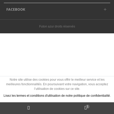
FACEBOOK
Futon azur droits réservés
Notre site utilise des cookies pour vous offrir le meilleur service et les
meilleures fonctionnalités. En poursuivant votre navigation, vous acceptez
l’utilisation de cookies sur ce site.
Lisez les termes et conditions d'utilisation de notre politique de confidentialité.
1
J'accepte les Cookies
Politique des cookies ?