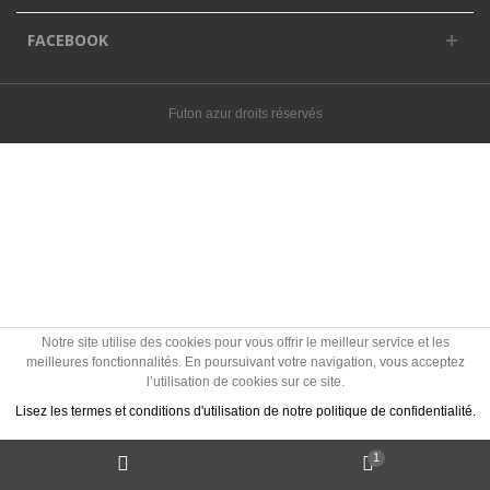
FACEBOOK
Futon azur droits réservés
Notre site utilise des cookies pour vous offrir le meilleur service et les
meilleures fonctionnalités. En poursuivant votre navigation, vous acceptez
l’utilisation de cookies sur ce site.
Lisez les termes et conditions d'utilisation de notre politique de confidentialité.
1
J'accepte les Cookies
Politique des cookies ?