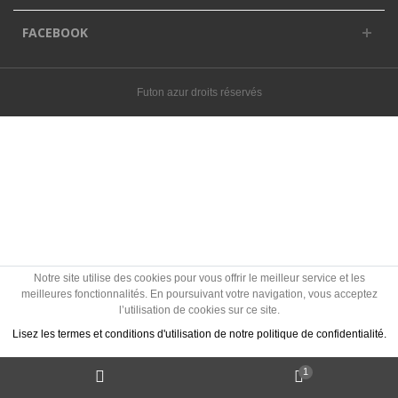
FACEBOOK
Futon azur droits réservés
Notre site utilise des cookies pour vous offrir le meilleur service et les
meilleures fonctionnalités. En poursuivant votre navigation, vous acceptez
l’utilisation de cookies sur ce site.
Lisez les termes et conditions d'utilisation de notre politique de confidentialité.
1
J'accepte les Cookies
Politique des cookies ?