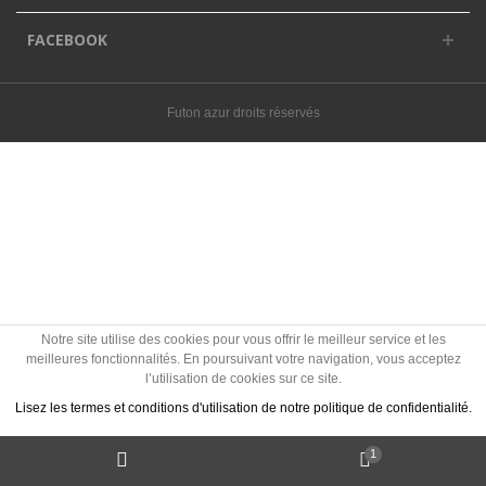
FACEBOOK
Futon azur droits réservés
Notre site utilise des cookies pour vous offrir le meilleur service et les
meilleures fonctionnalités. En poursuivant votre navigation, vous acceptez
l’utilisation de cookies sur ce site.
Lisez les termes et conditions d'utilisation de notre politique de confidentialité.
1
J'accepte les Cookies
Politique des cookies ?