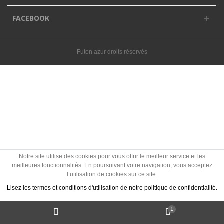
FACEBOOK
Futon azur droits réservés
Notre site utilise des cookies pour vous offrir le meilleur service et les
meilleures fonctionnalités. En poursuivant votre navigation, vous acceptez
l’utilisation de cookies sur ce site.
Lisez les termes et conditions d'utilisation de notre politique de confidentialité.
1
J'accepte les Cookies
Politique des cookies ?