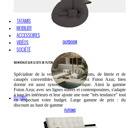
TATAMIS
MOBILIER
ACCESSOIRES
VIDÉOS
OUTDOOR
SOCIÉTÉ
BIENVENUE SUR LE SITE DE FUTON AZUR
Spécialiste de la vente en ligne de futons, de literie et de
canapés convertibles depuis 1999.Chez Futon Azur, bien
dormir est aussi synonyme d’esthétique. Ainsi la gamme
Futon Azur, avec ses lignes sobres et contemporaines, s'adapte
à tous les intérieurs et leur ajoute une note "très tendance" tout
FUTONS
en respectant votre budget. Large gamme de prix : du
discount au haut de gamme
FUTONS