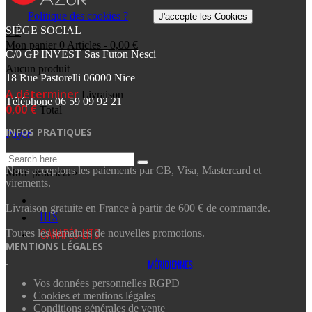
Politique des cookies ?
J'accepte les Cookies
SIÈGE SOCIAL
0
Mon panier
0
Articles
-
0,00 €
C/0 GP INVEST Sas Futon Nesci
Aucun produit
18 Rue Pastorelli 06000 Nice
A déterminer
Livraison
Téléphone
06 59 09 92 21‬
0,00 €
Total
INFOS PRATIQUES
Payer
Nous acceptons les paiements par CB, Visa, Mastercard et
More products »
virements.
Livraison gratuite en France à partir de 600 € de commande.
LITS
CANAPÉS-LITS
Toutes les semaines de nouvelles promotions.
MENTIONS LÉGALES
MÉRIDIENNES
Vos données personnelles RGPD
Cookies et mentions légales
Conditions générales de vente