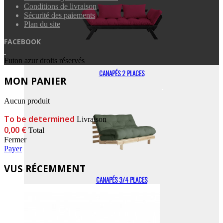
Conditions de livraison
Sécurité des paiements
Plan du site
FACEBOOK
Futon azur droits réservés
CANAPÉS 2 PLACES
MON PANIER
Aucun produit
To be determined
Livraison
0,00 €
Total
Fermer
Payer
VUS RÉCEMMENT
CANAPÉS 3/4 PLACES