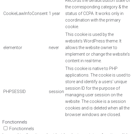
Records the default button state of
the corresponding category & the
CookieLawInfoConsent
1 year
status of CCPA. It works only in
coordination with the primary
cookie.
This cookie is used by the
website's WordPress theme. It
elementor
never
allows the website owner to
implement or change the website's
content in real-time.
This cookie is native to PHP
applications. The cookie is used to
store and identify a users' unique
session ID for the purpose of
PHPSESSID
session
managing user session on the
website. The cookie is a session
cookies and is deleted when all the
browser windows are closed.
Fonctionnels
Fonctionnels