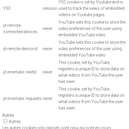
YSC cookie is set by Youtube and is
YSC
session
used to track the views of embedded
videos on Youtube pages.
YouTube sets this cookie to store the
yt-remote-
never
video preferences of the user using
connected-devices
embedded YouTube video.
YouTube sets this cookie to store the
yt-remote-device-id
never
video preferences of the user using
embedded YouTube video.
This cookie, set by YouTube,
registers a unique ID to store data on
yt.innertube::nextId
never
what videos from YouTube the user
has seen.
This cookie, set by YouTube,
registers a unique ID to store data on
yt.innertube::requests
never
what videos from YouTube the user
has seen.
Autres
Autres
Les autres cookies non classés sont ceux qui sont en cours