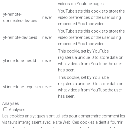
videos on Youtube pages.
YouTube sets this cookie to store the
yt-remote-
never
video preferences of the user using
connected-devices
embedded YouTube video.
YouTube sets this cookie to store the
yt-remote-device-id
never
video preferences of the user using
embedded YouTube video.
This cookie, set by YouTube,
registers a unique ID to store data on
yt.innertube::nextId
never
what videos from YouTube the user
has seen.
This cookie, set by YouTube,
registers a unique ID to store data on
yt.innertube::requests
never
what videos from YouTube the user
has seen.
Analyses
Analyses
Les cookies analytiques sont utilisés pour comprendre comment les
visiteurs interagissent avec le site Web. Ces cookies aident à fournir