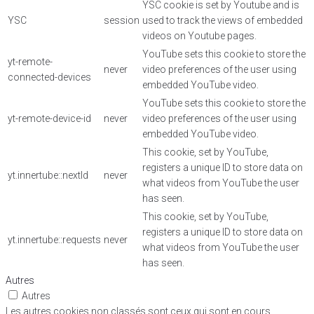
YSC cookie is set by Youtube and is
YSC
session
used to track the views of embedded
videos on Youtube pages.
YouTube sets this cookie to store the
yt-remote-
never
video preferences of the user using
connected-devices
embedded YouTube video.
YouTube sets this cookie to store the
yt-remote-device-id
never
video preferences of the user using
embedded YouTube video.
This cookie, set by YouTube,
registers a unique ID to store data on
yt.innertube::nextId
never
what videos from YouTube the user
has seen.
This cookie, set by YouTube,
registers a unique ID to store data on
yt.innertube::requests
never
what videos from YouTube the user
has seen.
Autres
Autres
Les autres cookies non classés sont ceux qui sont en cours