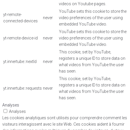
videos on Youtube pages.
YouTube sets this cookie to store the
yt-remote-
never
video preferences of the user using
connected-devices
embedded YouTube video.
YouTube sets this cookie to store the
yt-remote-device-id
never
video preferences of the user using
embedded YouTube video.
This cookie, set by YouTube,
registers a unique ID to store data on
yt.innertube::nextId
never
what videos from YouTube the user
has seen.
This cookie, set by YouTube,
registers a unique ID to store data on
yt.innertube::requests
never
what videos from YouTube the user
has seen.
Analyses
Analyses
Les cookies analytiques sont utilisés pour comprendre comment les
visiteurs interagissent avec le site Web. Ces cookies aident à fournir