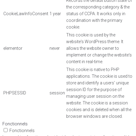
Records the default button state of
the corresponding category & the
CookieLawInfoConsent
1 year
status of CCPA. It works only in
coordination with the primary
cookie.
This cookie is used by the
website's WordPress theme. It
elementor
never
allows the website owner to
implement or change the website's
content in real-time.
This cookie is native to PHP
applications. The cookie is used to
store and identify a users' unique
session ID for the purpose of
PHPSESSID
session
managing user session on the
website. The cookie is a session
cookies and is deleted when all the
browser windows are closed.
Fonctionnels
Fonctionnels