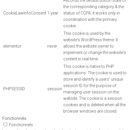
Records the default button state of
the corresponding category & the
CookieLawInfoConsent
1 year
status of CCPA. It works only in
coordination with the primary
cookie.
This cookie is used by the
website's WordPress theme. It
elementor
never
allows the website owner to
implement or change the website's
content in real-time.
This cookie is native to PHP
applications. The cookie is used to
store and identify a users' unique
session ID for the purpose of
PHPSESSID
session
managing user session on the
website. The cookie is a session
cookies and is deleted when all the
browser windows are closed.
Fonctionnels
Fonctionnels