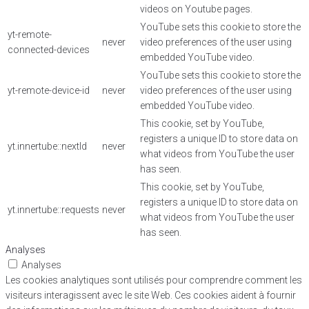
videos on Youtube pages.
YouTube sets this cookie to store the
yt-remote-
never
video preferences of the user using
connected-devices
embedded YouTube video.
YouTube sets this cookie to store the
yt-remote-device-id
never
video preferences of the user using
embedded YouTube video.
This cookie, set by YouTube,
registers a unique ID to store data on
yt.innertube::nextId
never
what videos from YouTube the user
has seen.
This cookie, set by YouTube,
registers a unique ID to store data on
yt.innertube::requests
never
what videos from YouTube the user
has seen.
Analyses
Analyses
Les cookies analytiques sont utilisés pour comprendre comment les
visiteurs interagissent avec le site Web. Ces cookies aident à fournir