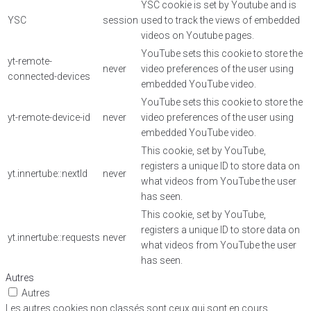
YSC cookie is set by Youtube and is
YSC
session
used to track the views of embedded
videos on Youtube pages.
YouTube sets this cookie to store the
yt-remote-
never
video preferences of the user using
connected-devices
embedded YouTube video.
YouTube sets this cookie to store the
yt-remote-device-id
never
video preferences of the user using
embedded YouTube video.
This cookie, set by YouTube,
registers a unique ID to store data on
yt.innertube::nextId
never
what videos from YouTube the user
has seen.
This cookie, set by YouTube,
registers a unique ID to store data on
yt.innertube::requests
never
what videos from YouTube the user
has seen.
Autres
Autres
Les autres cookies non classés sont ceux qui sont en cours