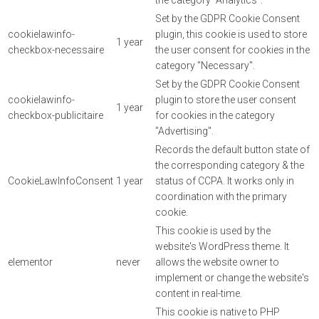
the category “Analytics”.
Set by the GDPR Cookie Consent
cookielawinfo-
plugin, this cookie is used to store
1 year
checkbox-necessaire
the user consent for cookies in the
category "Necessary".
Set by the GDPR Cookie Consent
cookielawinfo-
plugin to store the user consent
1 year
checkbox-publicitaire
for cookies in the category
"Advertising".
Records the default button state of
the corresponding category & the
CookieLawInfoConsent
1 year
status of CCPA. It works only in
coordination with the primary
cookie.
This cookie is used by the
website's WordPress theme. It
elementor
never
allows the website owner to
implement or change the website's
content in real-time.
This cookie is native to PHP