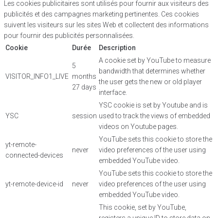
Les cookies publicitaires sont utilisés pour fournir aux visiteurs des
publicités et des campagnes marketing pertinentes. Ces cookies
suivent les visiteurs sur les sites Web et collectent des informations
pour fournir des publicités personnalisées.
Cookie
Durée
Description
A cookie set by YouTube to measure
5
bandwidth that determines whether
VISITOR_INFO1_LIVE
months
the user gets the new or old player
27 days
interface.
YSC cookie is set by Youtube and is
YSC
session
used to track the views of embedded
videos on Youtube pages.
YouTube sets this cookie to store the
yt-remote-
never
video preferences of the user using
connected-devices
embedded YouTube video.
YouTube sets this cookie to store the
yt-remote-device-id
never
video preferences of the user using
embedded YouTube video.
This cookie, set by YouTube,