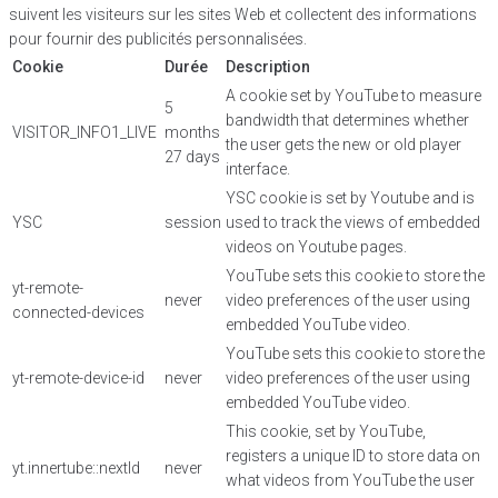
suivent les visiteurs sur les sites Web et collectent des informations
pour fournir des publicités personnalisées.
Cookie
Durée
Description
A cookie set by YouTube to measure
5
bandwidth that determines whether
VISITOR_INFO1_LIVE
months
the user gets the new or old player
27 days
interface.
YSC cookie is set by Youtube and is
YSC
session
used to track the views of embedded
videos on Youtube pages.
YouTube sets this cookie to store the
yt-remote-
never
video preferences of the user using
connected-devices
embedded YouTube video.
YouTube sets this cookie to store the
yt-remote-device-id
never
video preferences of the user using
embedded YouTube video.
This cookie, set by YouTube,
registers a unique ID to store data on
yt.innertube::nextId
never
what videos from YouTube the user