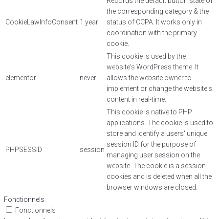
Records the default button state of
the corresponding category & the
CookieLawInfoConsent
1 year
status of CCPA. It works only in
coordination with the primary
cookie.
This cookie is used by the
website's WordPress theme. It
elementor
never
allows the website owner to
implement or change the website's
content in real-time.
This cookie is native to PHP
applications. The cookie is used to
store and identify a users' unique
session ID for the purpose of
PHPSESSID
session
managing user session on the
website. The cookie is a session
cookies and is deleted when all the
browser windows are closed.
Fonctionnels
Fonctionnels