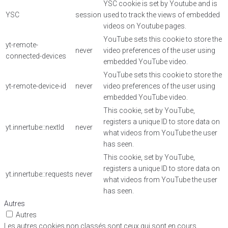
YSC cookie is set by Youtube and is
YSC
session
used to track the views of embedded
videos on Youtube pages.
YouTube sets this cookie to store the
yt-remote-
never
video preferences of the user using
connected-devices
embedded YouTube video.
YouTube sets this cookie to store the
yt-remote-device-id
never
video preferences of the user using
embedded YouTube video.
This cookie, set by YouTube,
registers a unique ID to store data on
yt.innertube::nextId
never
what videos from YouTube the user
has seen.
This cookie, set by YouTube,
registers a unique ID to store data on
yt.innertube::requests
never
what videos from YouTube the user
has seen.
Autres
Autres
Les autres cookies non classés sont ceux qui sont en cours