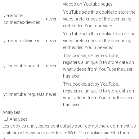
videos on Youtube pages.
YouTube sets this cookie to store the
yt-remote-
never
video preferences of the user using
connected-devices
embedded YouTube video.
YouTube sets this cookie to store the
yt-remote-device-id
never
video preferences of the user using
embedded YouTube video.
This cookie, set by YouTube,
registers a unique ID to store data on
yt.innertube::nextId
never
what videos from YouTube the user
has seen.
This cookie, set by YouTube,
registers a unique ID to store data on
yt.innertube::requests
never
what videos from YouTube the user
has seen.
Analyses
Analyses
Les cookies analytiques sont utilisés pour comprendre comment les
visiteurs interagissent avec le site Web. Ces cookies aident à fournir